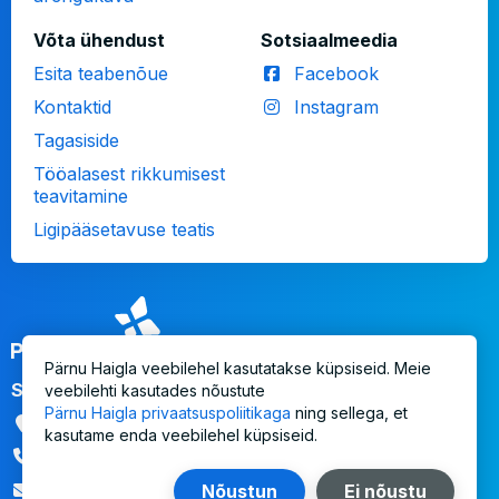
Võta ühendust
Sotsiaalmeedia
Esita teabenõue
Facebook
Kontaktid
Instagram
Tagasiside
Tööalasest rikkumisest
teavitamine
Ligipääsetavuse teatis
Logo
Pärnu Haigla veebilehel kasutatakse küpsiseid. Meie
SA Pärnu Haigla
veebilehti kasutades nõustute
Pärnu Haigla privaatsuspoliitikaga
ning sellega, et
Aadress
Ristiku 1, Pärnu 80010
kasutame enda veebilehel küpsiseid.
447 3300
ph@ph.ee
Nõustun
Ei nõustu