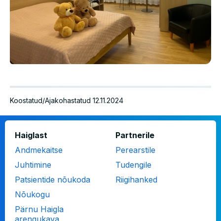
Koostatud/Ajakohastatud 12.11.2024
Jalus
Haiglast
Partnerile
Andmekaitse
Perearstile
Juhtimine
Tudengile
Patsientide nõukoda
Riigihanked
Nõukogu
Pärnu Haigla
arengukava