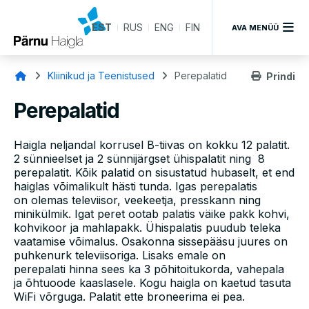
EST
RUS
ENG
FIN
AVA MENÜÜ
Leivapuru
Kliinikud ja Teenistused
Perepalatid
Prindi
Perepalatid
Haigla neljandal korrusel B-tiivas on kokku 12 palatit.
2 sünnieelset ja 2 sünnijärgset ühispalatit ning 8
perepalatit. Kõik palatid on sisustatud hubaselt, et end
haiglas võimalikult hästi tunda. Igas perepalatis
on olemas televiisor, veekeetja, presskann ning
minikülmik. Igat peret ootab palatis väike pakk kohvi,
kohvikoor ja mahlapakk. Ühispalatis puudub teleka
vaatamise võimalus. Osakonna sissepääsu juures on
puhkenurk televiisoriga. Lisaks emale on
perepalati hinna sees ka 3 põhitoitukorda, vahepala
ja õhtuoode kaaslasele. Kogu haigla on kaetud tasuta
WiFi võrguga. Palatit ette broneerima ei pea.