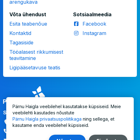
arengukava
Võta ühendust
Sotsiaalmeedia
Esita teabenõue
Facebook
Kontaktid
Instagram
Tagasiside
Tööalasest rikkumisest
teavitamine
Ligipääsetavuse teatis
Logo
Pärnu Haigla veebilehel kasutatakse küpsiseid. Meie
SA Pärnu Haigla
veebilehti kasutades nõustute
Pärnu Haigla privaatsuspoliitikaga
ning sellega, et
Aadress
Ristiku 1, Pärnu 80010
kasutame enda veebilehel küpsiseid.
447 3300