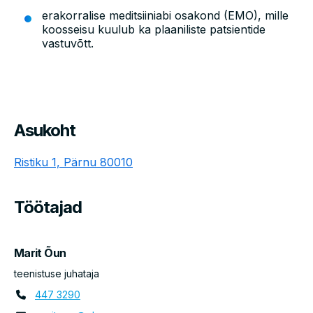
erakorralise meditsiiniabi osakond (EMO), mille
koosseisu kuulub ka plaaniliste patsientide
vastuvõtt.
Asukoht
A
Ristiku 1, Pärnu 80010
s
u
k
Töötajad
o
h
t
Marit Õun
teenistuse juhataja
447 3290