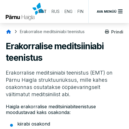
EST
RUS
ENG
FIN
AVA MENÜÜ
Leivapuru
Erakorralise meditsiiniabi teenistus
Prindi
Erakorralise meditsiiniabi
teenistus
Erakorralise meditsiiniabi teenistus (EMT) on
Pärnu Haigla struktuuriüksus, mille kahes
osakonnas osutatakse ööpäevaringselt
vältimatut meditsiinilist abi.
Haigla erakorralise meditsiiniabiteenistuse
moodustavad kaks osakonda:
kiirabi osakond