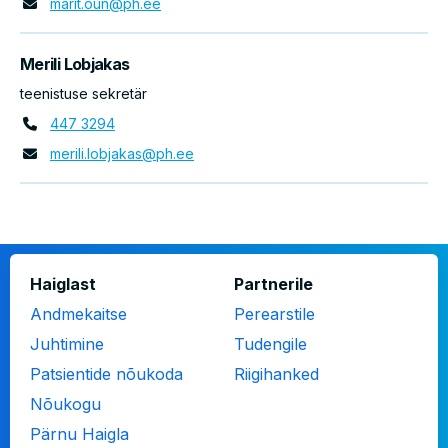
marit.oun@ph.ee
Merili Lobjakas
teenistuse sekretär
447 3294
merili.lobjakas@ph.ee
Jalus
Haiglast
Partnerile
Andmekaitse
Perearstile
Juhtimine
Tudengile
Patsientide nõukoda
Riigihanked
Nõukogu
Pärnu Haigla