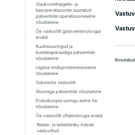
Glaukoomihaigete- ja
kaeoperatsioonile suunatud
Vastuv
patsientide operatsioonieelne
nõustamine
Vastuvõ
Õe vastuvõtt gastroenteroloogia
erialal
Kuulmisuuringud ja
kuuldeaparaadiga patsientide
nõustamine
Koostatud
Liigese endoproteesimiseelne
nõustamine
Sidumisõe vastuvõtt
Stoomiga patsientide nõustamine
Endoskoopia uuringu eelne õe
nõustamine
Õe vastuvõtt oftalmoloogia erialal
Naiste- ja lastekliiniku õdede
vastuvõtud