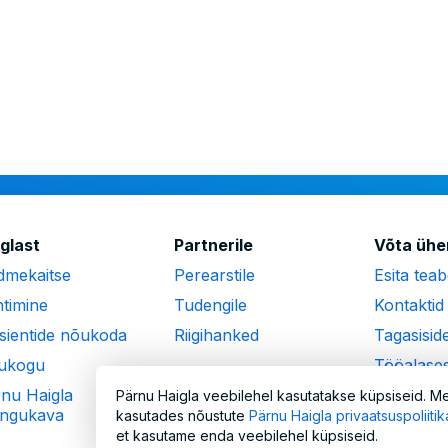
alus
glast
Partnerile
Võta ühe
dmekaitse
Perearstile
Esita tea
timine
Tudengile
Kontaktid
sientide nõukoda
Riigihanked
Tagasisid
ukogu
Tööalases
teavitami
nu Haigla
Pärnu Haigla veebilehel kasutatakse küpsiseid. Me
engukava
Ligipääse
kasutades nõustute
Pärnu Haigla privaatsuspoliiti
et kasutame enda veebilehel küpsiseid.