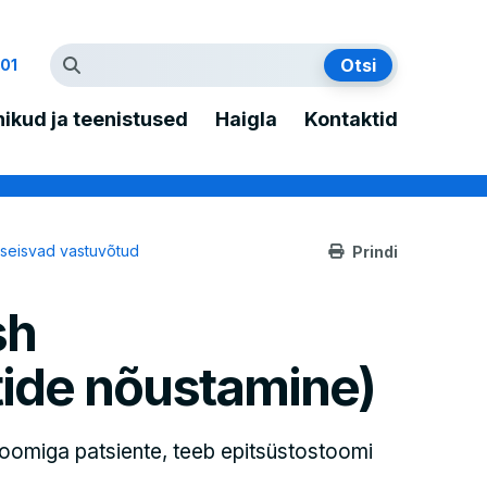
01
inikud ja teenistused
Haigla
Kontaktid
seisvad vastuvõtud
Prindi
sh
tide nõustamine)
toomiga patsiente, teeb epitsüstostoomi