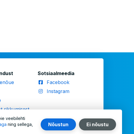
ndust
Sotsiaalmeedia
benõue
Facebook
Instagram
e
t rikkumisest
ne
ie veebilehti
tavuse teatis
Nõustun
Ei nõustu
kaga
ning sellega,