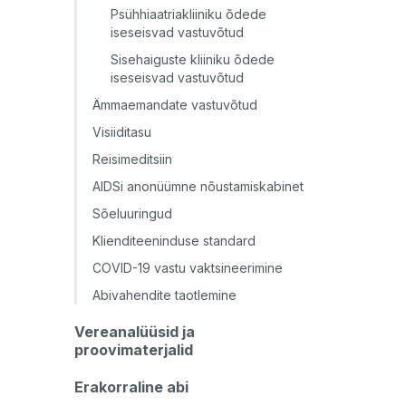
Psühhiaatriakliiniku õdede
iseseisvad vastuvõtud
Sisehaiguste kliiniku õdede
iseseisvad vastuvõtud
Ämmaemandate vastuvõtud
Visiiditasu
Reisimeditsiin
AIDSi anonüümne nõustamiskabinet
Sõeluuringud
Klienditeeninduse standard
COVID-19 vastu vaktsineerimine
Abivahendite taotlemine
Vereanalüüsid ja
proovimaterjalid
Erakorraline abi