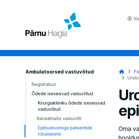
Va
Lei
Ambulatoorsed vastuvõtud
Pa
Urolo
Registratuur
Uro
Õdede iseseisvad vastuvõtud
Kirurgiakliiniku õdede iseseisvad
ep
vastuvõtud
Bariaatriaõe vastuvõtt
Epitsüstoomiga patsientide
Oma vas
nõustamine
hooldus