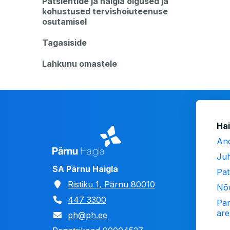
Patsientide ja haigla õigused ja
kohustused tervishoiuteenuse
osutamisel
Tagasiside
Lahkunu omastele
J
Hai
Logo
An
Juh
SA Pärnu Haigla
Pat
Aadress
Ristiku 1, Pärnu 80010
Nõ
447 3300
Pär
ar
ph@ph.ee
E-