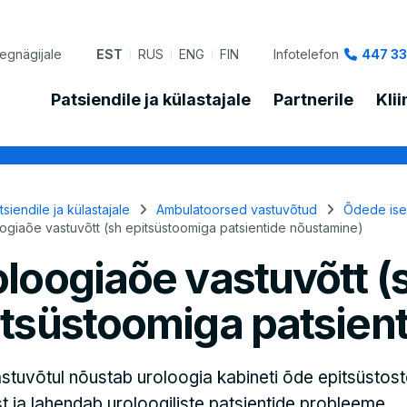
egnägijale
EST
RUS
ENG
FIN
Infotelefon
447 33
Patsiendile ja külastajale
Partnerile
Kli
vapuru
tsiendile ja külastajale
Ambulatoorsed vastuvõtud
Õdede ise
ogiaõe vastuvõtt (sh epitsüstoomiga patsientide nõustamine)
loogiaõe vastuvõtt (
itsüstoomiga patsien
tuvõtul nõustab uroloogia kabineti õde epitsüstos
t ja lahendab uroloogiliste patsientide probleeme.